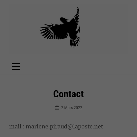
Aller
au
contenu
Contact
2 Mars 2022
Admin5814
mail : marlene.piraud@laposte.net